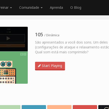
reinar
Comunidade
Aprenda
O Blog
105
/ Dinâmica
São apresentados a você dois sons. Um deles
(configurações de ataque e relaxamento estão
Qual som está mais comprimido?
Start Playing