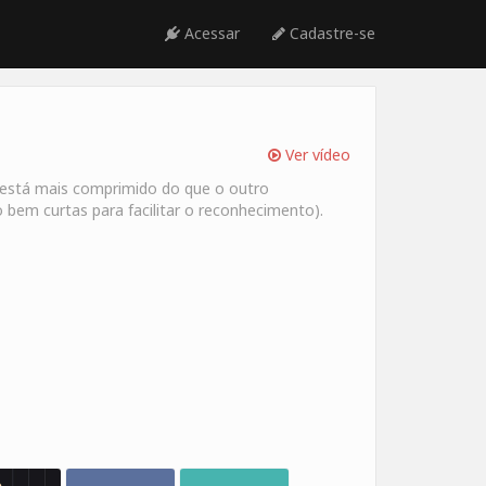
Acessar
Cadastre-se
Ver vídeo
 está mais comprimido do que o outro
 bem curtas para facilitar o reconhecimento).