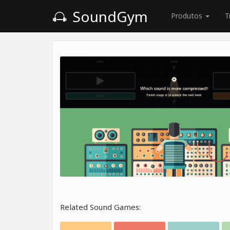
SoundGym
Produtos
T
Related Sound Games: