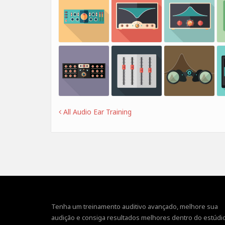
All Audio Ear Training
Tenha um treinamento auditivo avançado, melhore sua
audição e consiga resultados melhores dentro do estúdio