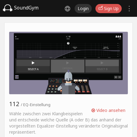
SoundGym
Login
Sign Up
112
/ EQ-Einstellung
Video ansehen
Wähle zwischen zwei Klangbeispielen
und entscheide welche Quelle (A oder B) das anhand der
vorgestellten Equalizer-Einstellung veränderte Originalsignal
repräsentiert.