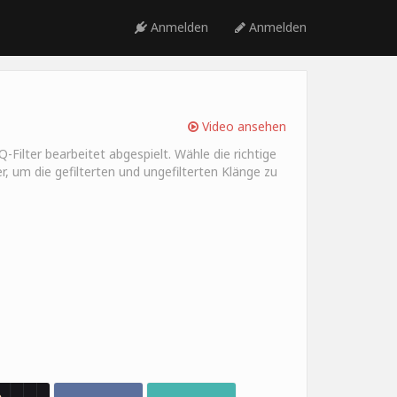
Anmelden
Anmelden
Video ansehen
Filter bearbeitet abgespielt. Wähle die richtige
r, um die gefilterten und ungefilterten Klänge zu