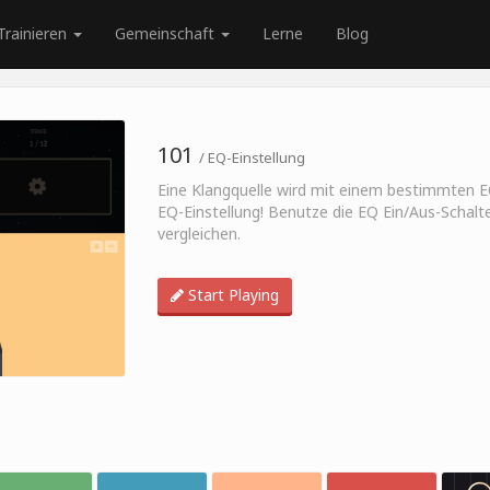
Trainieren
Gemeinschaft
Lerne
Blog
101
/ EQ-Einstellung
Eine Klangquelle wird mit einem bestimmten EQ-
EQ-Einstellung! Benutze die EQ Ein/Aus-Schalte
vergleichen.
Start Playing