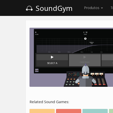
SoundGym
Produtos
T
Related Sound Games: