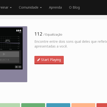
reinar
Comunidade
Aprenda
O Blog
112
/ Equalização
Encontre entre dois sons qual deles que refle
apresentadas a você.
Start Playing