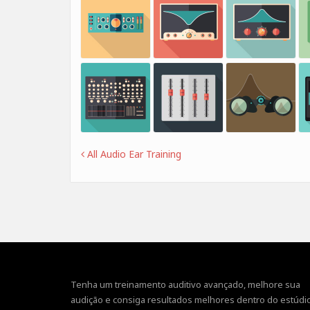
All Audio Ear Training
Tenha um treinamento auditivo avançado, melhore sua
audição e consiga resultados melhores dentro do estúdio