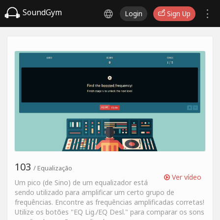
SoundGym
Login
Sign Up
103
/ Equalização
Ver vídeo
Um pico (de Sino) de um equalizador está
sendo utilizado para amplificar um certo grupo de
frequências. Encontre as frequências amplificadas corretas!
Utilize os botões "EQ Lig./EQ Desl." para comparar os sons