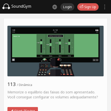
SoundGym
Login
Sign Up
113
/ Dinâmica
Memorize o equilíbrio das faixas do som apresentado.
Você consegue configurar os volumes adequadamente?
Start Playing