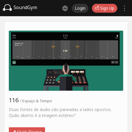
SoundGym
Login
Sign Up
116
/ Espaço & Tempo
Duas fontes de áudio são paneadas a lados opostos.
Quão aberto é a imagem estéreo?
Start Playing