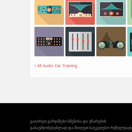
All Audio Ear Training
გაიარეთ ვარჯიშები სმენისა და უნარების
გასაუმჯობესებლად და მიიღეთ საუკეთესო რეზულტატ