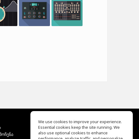
We use cookies to improve your experience.
ბ
Essential cookies keep the site running. We
EQ Ear Training
also use optional cookies to enhance
მოჩენა
Drum Machine
performance, analyze traffic, and personalize