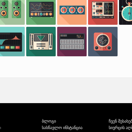
ბლოგი
ჩვენ შესახე
სასწავლო ინსტანცია
სივრცის აღ
ი