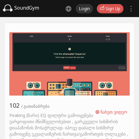
SoundGym
Login
Sign Up
102
/ გათანაბრება
ნახეთ ვიდეო
Peaking (ზარი) EQ ფილტრი გამოიყენება
უარყოფითი მნიშნველობებით , გარკვეული სიხშირის
დიაპაზონის მოსაჭრელად. იპოვე დაბალი სიხშირე!
გამოიყენე ეკუალაიზერის ჩართვა/გამორთვის ღილაკები ,