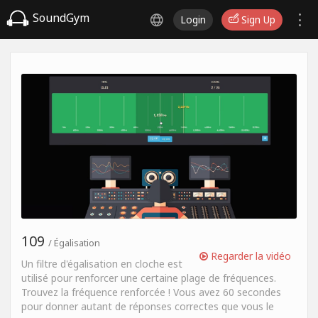
SoundGym
Login
Sign Up
109
/ Égalisation
Regarder la vidéo
Un filtre d'égalisation en cloche est
utilisé pour renforcer une certaine plage de fréquences.
Trouvez la fréquence renforcée ! Vous avez 60 secondes
pour donner autant de réponses correctes que vous le