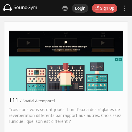
SoundGym
Login
Sign Up
111
/ Spatial & temporel
Trois sons vous seront joués. L'un d'eux a des réglages de
réverbération différents par rapport aux autres. Choisissez
l'unique : quel son est différent ?