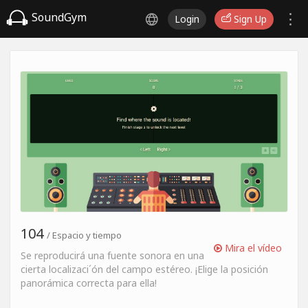
SoundGym
Login
Sign Up
104
/ Espacio y tiempo
Mira el vídeo
Se reproducirá una fuente sonora en una
cierta localizaci´ón del campo estéreo. ¡Elige la posición
panorámica correcta para ella!