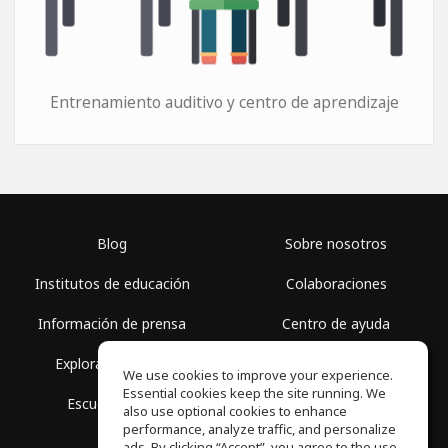
Entrenamiento auditivo y centro de aprendizaje
Blog
Sobre nosotros
Institutos de educación
Colaboraciones
Información de prensa
Centro de ayuda
Explorar espacios
Términos de uso
We use cookies to improve your experience.
Essential cookies keep the site running. We
Escuela gratis
Política de privacidad
also use optional cookies to enhance
performance, analyze traffic, and personalize
ads. By clicking “Accept”, you agree to the use