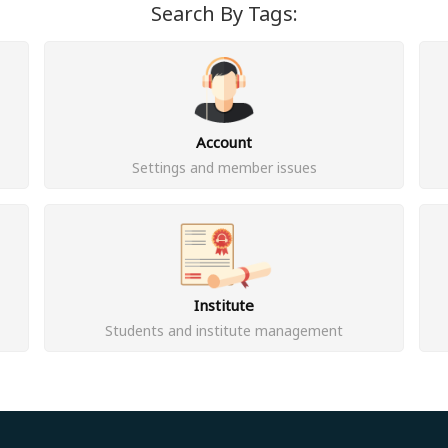
Search By Tags:
Account
Settings and member issues
Institute
Students and institute management