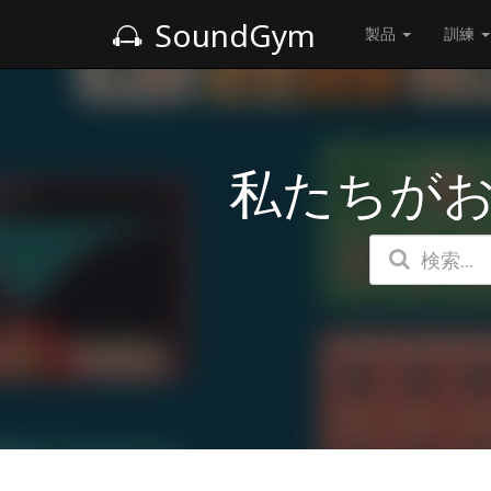
SoundGym
製品
訓練
私たちが