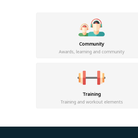
Community
Awards, learning and community
Training
Training and workout elements