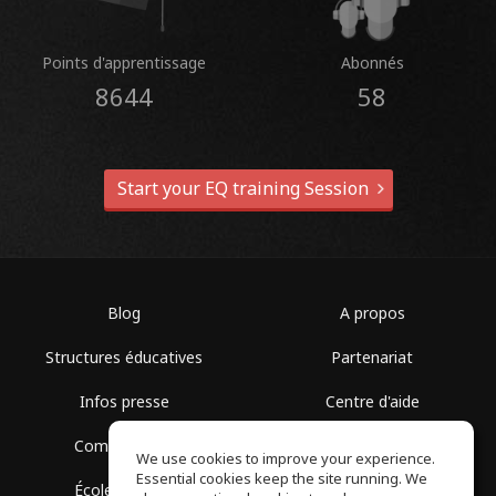
Points d'apprentissage
Abonnés
8644
58
Start your EQ training Session
Blog
A propos
Structures éducatives
Partenariat
Infos presse
Centre d'aide
Communauté
Conditions d'utilisation
We use cookies to improve your experience.
Essential cookies keep the site running. We
École gratuite
Politique de confidentialité