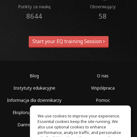
Punkty za naukę
Obserwujący
8644
58
Start your EQ training Session
Blog
O nas
Instytuty edukacyjne
Współpraca
Informacja dla dziennikarzy
Pomoc
Eksploruj przestrzenie
Warunki korzystania
We use cookies to improve your experience.
Essential cookies keep the site running. We
Darmowa szkoła
Polityka prywatności
also use optional cookies to enhance
performance, analyze traffic, and personalize