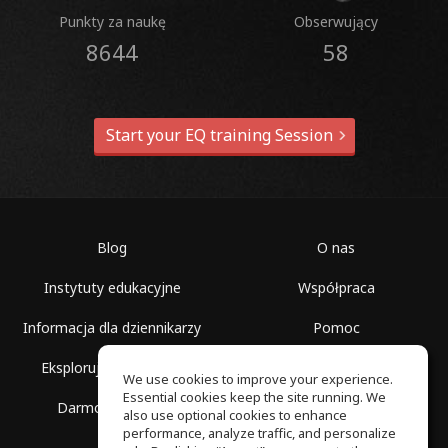
Punkty za naukę
Obserwujący
8644
58
Start your EQ training Session
Blog
O nas
Instytuty edukacyjne
Współpraca
Informacja dla dziennikarzy
Pomoc
Eksploruj przestrzenie
Warunki korzystania
We use cookies to improve your experience.
Essential cookies keep the site running. We
Darmowa szkoła
Polityka prywatności
also use optional cookies to enhance
performance, analyze traffic, and personalize