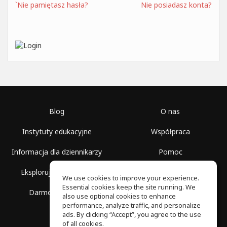
`Nie pamiętasz hasła?
Nie posiadasz konta?
Blog
O nas
Instytuty edukacyjne
Współpraca
Informacja dla dziennikarzy
Pomoc
Eksploruj przestrzenie
Warunki korzystania
We use cookies to improve your experience.
Essential cookies keep the site running. We
Darmowa szkoła
Polityka prywatności
also use optional cookies to enhance
performance, analyze traffic, and personalize
ads. By clicking “Accept”, you agree to the use
of all cookies.