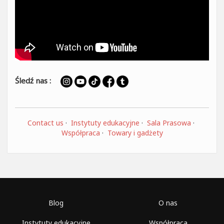
Śledź nas :
Contact us
·
Instytuty edukacyjne
·
Sala Prasowa
·
Współpraca
·
Towary i gadżety
Blog
O nas
Instytuty edukacyjne
Współpraca