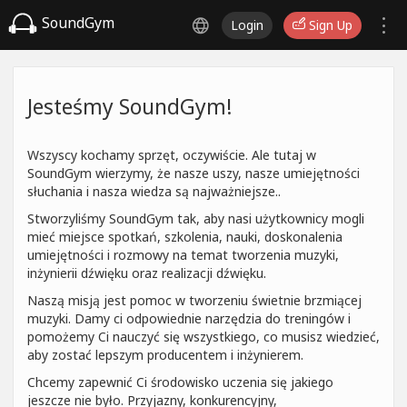
SoundGym
Login
Sign Up
Jesteśmy SoundGym!
Wszyscy kochamy sprzęt, oczywiście. Ale tutaj w
SoundGym wierzymy, że nasze uszy, nasze umiejętności
słuchania i nasza wiedza są najważniejsze..
Stworzyliśmy SoundGym tak, aby nasi użytkownicy mogli
mieć miejsce spotkań, szkolenia, nauki, doskonalenia
umiejętności i rozmowy na temat tworzenia muzyki,
inżynierii dźwięku oraz realizacji dźwięku.
Naszą misją jest pomoc w tworzeniu świetnie brzmiącej
muzyki. Damy ci odpowiednie narzędzia do treningów i
pomożemy Ci nauczyć się wszystkiego, co musisz wiedzieć,
aby zostać lepszym producentem i inżynierem.
Chcemy zapewnić Ci środowisko uczenia się jakiego
jeszcze nie było. Przyjazny, konkurencyjny,