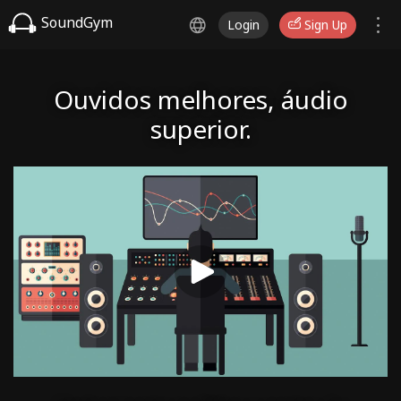
SoundGym
Login
Sign Up
Ouvidos melhores, áudio
superior.