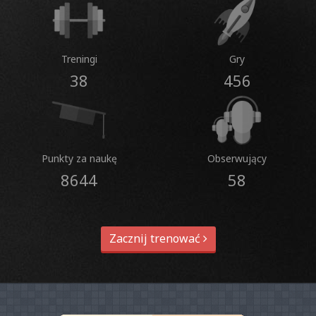
Treningi
Gry
38
456
Punkty za naukę
Obserwujący
8644
58
Zacznij trenować