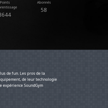
Points
Abonnés
prentissage
58
8644
lus de fun. Les pros de la
équipement, de leur technologie
une expérience SoundGym