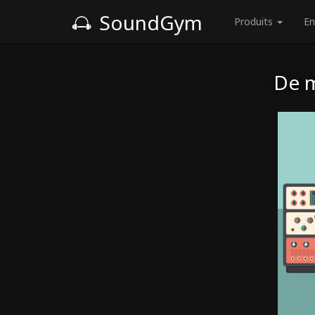
SoundGym
Produits
En
De m