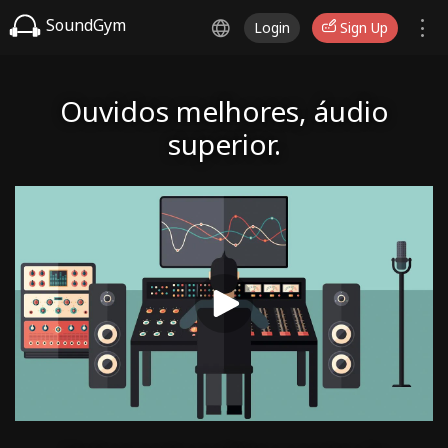
SoundGym
Login
Sign Up
Ouvidos melhores, áudio
superior.