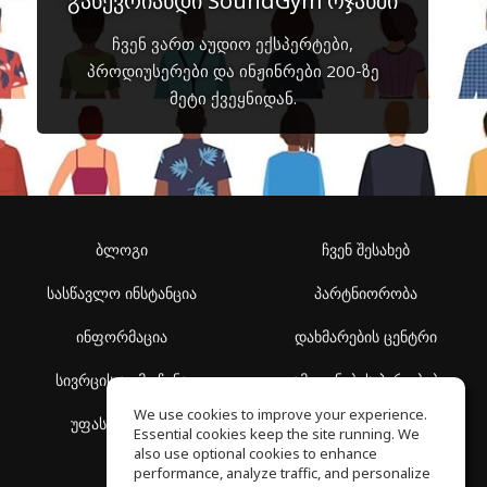
გაწევრიანდი SoundGym ოჯახში
ჩვენ ვართ აუდიო ექსპერტები,
პროდიუსერები და ინჟინრები 200-ზე
მეტი ქვეყნიდან.
ბლოგი
ჩვენ შესახებ
სასწავლო ინსტანცია
პარტნიორობა
ინფორმაცია
დახმარების ცენტრი
სივრცის აღმოჩენა
გამოყენების პირობები
We use cookies to improve your experience.
უფასო სკოლა
კონფიდენციალურობის
Essential cookies keep the site running. We
პოლიტიკა
also use optional cookies to enhance
performance, analyze traffic, and personalize