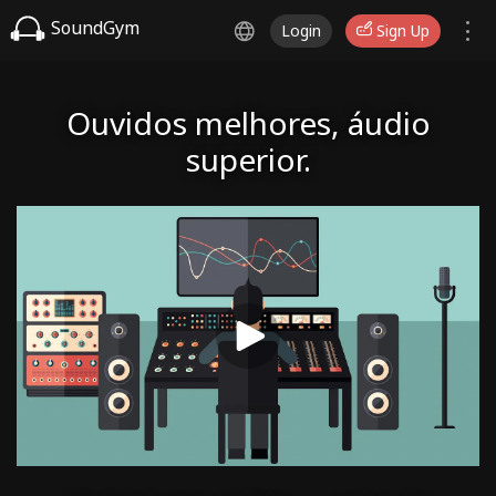
SoundGym
Login
Sign Up
Ouvidos melhores, áudio
superior.