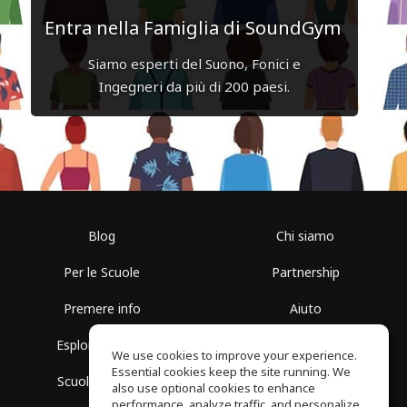
Entra nella Famiglia di SoundGym
Siamo esperti del Suono, Fonici e
Ingegneri da più di 200 paesi.
Blog
Chi siamo
Per le Scuole
Partnership
Premere info
Aiuto
Esplora i Gruppi
Termini di Utilizzo
We use cookies to improve your experience.
Essential cookies keep the site running. We
Scuola gratuita
Politica sulla Privacy
also use optional cookies to enhance
performance, analyze traffic, and personalize