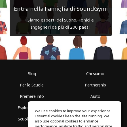
Entra nella Famiglia di SoundGym
Siamo esperti del Suono, Fonici e
Ingegneri da più di 200 paesi.
Blog
Chi siamo
Per le Scuole
Partnership
Premere info
Aiuto
Esplora i Gruppi
Termini di Utilizzo
We use cookies to improve your experience.
Essential cookies keep the site running. We
Scuola gratuita
Politica sulla Privacy
also use optional cookies to enhance
performance, analyze traffic, and personalize