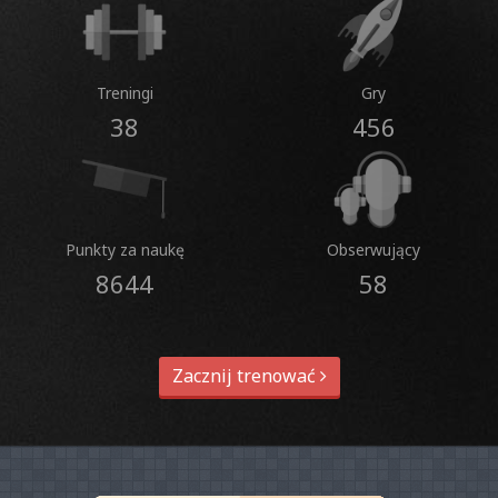
Treningi
Gry
38
456
Punkty za naukę
Obserwujący
8644
58
Zacznij trenować