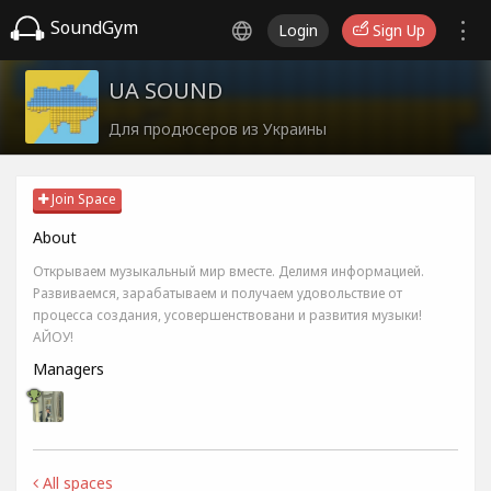
SoundGym
Login
Sign Up
UA SOUND
Для продюсеров из Украины
Join Space
About
Открываем музыкальный мир вместе. Делимя информацией.
Развиваемся, зарабатываем и получаем удовольствие от
процесса создания, усовершенствовани и развития музыки!
АЙОУ!
Managers
All spaces