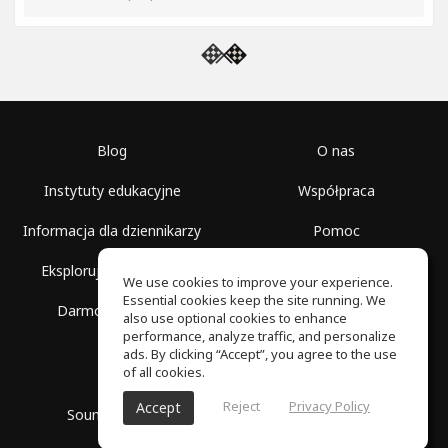
Blog
O nas
Instytuty edukacyjne
Współpraca
Informacja dla dziennikarzy
Pomoc
Eksploruj przestrzenie
Warunki korzystania
We use cookies to improve your experience.
Essential cookies keep the site running. We
Darmowa szkoła
Polityka prywatności
also use optional cookies to enhance
performance, analyze traffic, and personalize
ads. By clicking “Accept”, you agree to the use
of all cookies.
Reject
Privacy Policy
Accept
SoundGym, Wszelkie prawa zastrzeżone © 2026