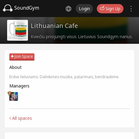
SoundGym
Login
Sign Up
Lithuanian Cafe
Kviečiu prisijungti visus Lietuvius Soundgym narius.
Join Space
About
Erdvė lietuviams. Dalinkimės muzika, patarimais, bendraukime.
Managers
All spaces