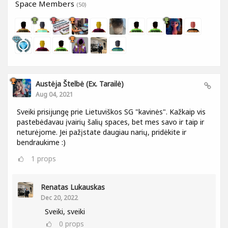
Space Members
(50)
Austėja Štelbė (ex. Tarailė)
Aug 04, 2021
Sveiki prisijungę prie Lietuviškos SG "kavinės". Kažkaip vis
pastebėdavau įvairių šalių spaces, bet mes savo ir taip ir
neturėjome. Jei pažįstate daugiau narių, pridėkite ir
bendraukime :)
1
props
Renatas Lukauskas
Dec 20, 2022
Sveiki, sveiki
0
props