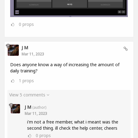
0
props
J M
Mar 11, 2023
Does anyone know a way of increasing the amount of
daily training?
1
props
View 5 comments
J M
(author)
Mar 11, 2023
i'm not a free member, what i meant was the
second thing. ill check the help center, cheers
0
props