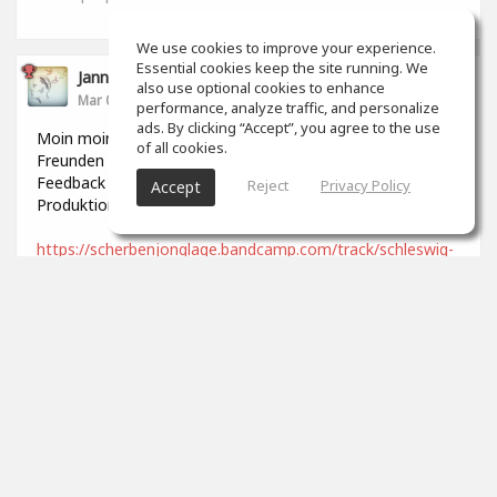
We use cookies to improve your experience.
Essential cookies keep the site running. We
Jannek Stoldt
also use optional cookies to enhance
Mar 06, 2022
performance, analyze traffic, and personalize
ads. By clicking “Accept”, you agree to the use
Moin moin, ist hier noch jemand? ;-) Ich habe kürzlich mit
of all cookies.
Freunden ein Lied aufgenommen und würde mich über
Feedback freuen, was den Mix und die generelle
Reject
Privacy Policy
Accept
Produktion angeht. Viele Grüße
https://scherbenjonglage.bandcamp.com/track/schleswig-
holstein
0
props
Paul Breitner
Mar 25, 2022
Naja.
0
props