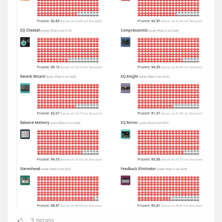
3
props