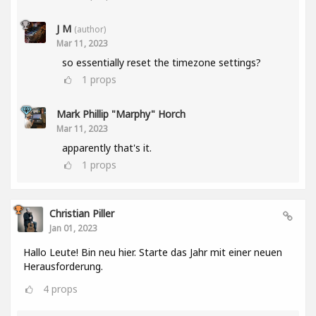
J M
(author)
Mar 11, 2023
so essentially reset the timezone settings?
1
props
Mark Phillip "Marphy" Horch
Mar 11, 2023
apparently that's it.
1
props
Christian Piller
Jan 01, 2023
Hallo Leute! Bin neu hier. Starte das Jahr mit einer neuen
Herausforderung.
4
props