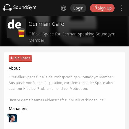
SoundGym
Login
Sign Up
German Cafe
Official Space for German-speaking Soundgym
Member.
Join Space
About
Offizieller Space für alle deutschsprachigen Soundgym Member.
Austausch von Ideen, Inspiration, vorallem dient der Space aber
auch zur Hilfe bei Problemen und zur Motivation.
Unsere gemeinsame Leidenschaft zur Musik verbindet uns!
Managers