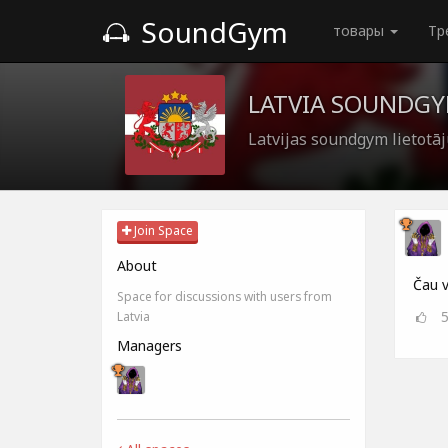
SoundGym
товары
Тр
LATVIA SOUNDG
Latvijas soundgym lietotā
Join Space
About
Čau v
Space for discussions with users from
Latvia
Managers