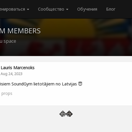
енироваться
Сообщество
Обучения
Блог
YM MEMBERS
ju space
Lauris Marcenoks
Aug 24, 2023
isiem SoundGym lietotājiem no Latvijas 😇
5
props