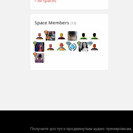
All spaces
Space Members
(13)
Получите доступ к продвинутым аудио-тренировкам,