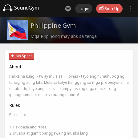
SoundGym
Login
Sign Up
Philippine Gym
Mga Pilipinong may abs sa tenga
Join Space
About
Halika na kung ikaw ay mula sa Pilipinas - tayo ang humuhubog ng
tunog ng ating lahi. Mula sa kalye hanggang sa mga propesyonal na
entablado, tayo ang lakas at kumpyansa ng mga musikerong
ipinagmamalaki natin sa buong mundo!
Rules
Pakiusap:
1. Pakibasa ang rules.
2. Musika at gamit panggawa ng musika lang.