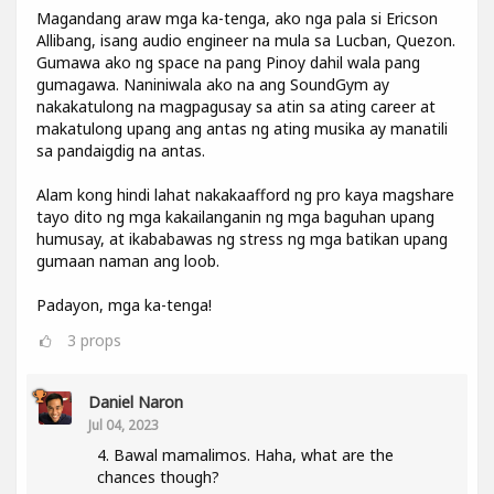
Magandang araw mga ka-tenga, ako nga pala si Ericson
Allibang, isang audio engineer na mula sa Lucban, Quezon.
Gumawa ako ng space na pang Pinoy dahil wala pang
gumagawa. Naniniwala ako na ang SoundGym ay
nakakatulong na magpagusay sa atin sa ating career at
makatulong upang ang antas ng ating musika ay manatili
sa pandaigdig na antas.
Alam kong hindi lahat nakakaafford ng pro kaya magshare
tayo dito ng mga kakailanganin ng mga baguhan upang
humusay, at ikababawas ng stress ng mga batikan upang
gumaan naman ang loob.
Padayon, mga ka-tenga!
3
props
Daniel Naron
Jul 04, 2023
4. Bawal mamalimos. Haha, what are the
chances though?