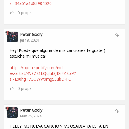
si=34a61a1d83904020
0
props
Peter Godly
Jul 13, 2024
Hey! Puede que alguna de mis canciones te guste (:
escucha mi musica!
https://open.spotify.com/intl-
es/artist/4V9Z21LQqlufSJDrFZ2plV?
si=Ls0hgTyGQWWsmgS5ubD-FQ
0
props
Peter Godly
May 25, 2024
HEEEY, MI NUEVA CANCION MI OSADIA YA ESTA EN