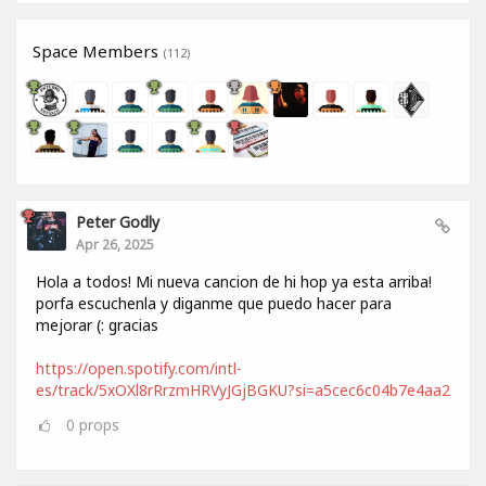
Space Members
(112)
Peter Godly
Apr 26, 2025
Hola a todos! Mi nueva cancion de hi hop ya esta arriba!
porfa escuchenla y diganme que puedo hacer para
mejorar (: gracias
https://open.spotify.com/intl-
es/track/5xOXl8rRrzmHRVyJGjBGKU?si=a5cec6c04b7e4aa2
0
props