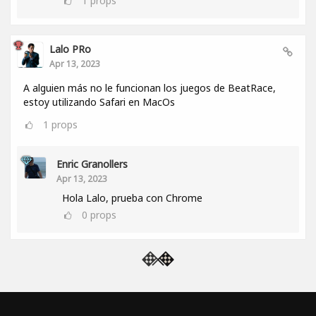
1
props
Lalo PRo
Apr 13, 2023
A alguien más no le funcionan los juegos de BeatRace,
estoy utilizando Safari en MacOs
1
props
Enric Granollers
Apr 13, 2023
Hola Lalo, prueba con Chrome
0
props