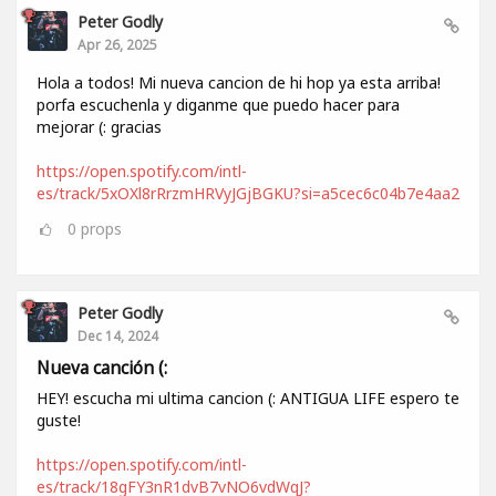
Peter Godly
Apr 26, 2025
Hola a todos! Mi nueva cancion de hi hop ya esta arriba!
porfa escuchenla y diganme que puedo hacer para
mejorar (: gracias
https://open.spotify.com/intl-
es/track/5xOXl8rRrzmHRVyJGjBGKU?si=a5cec6c04b7e4aa2
0
props
Peter Godly
Dec 14, 2024
Nueva canción (:
HEY! escucha mi ultima cancion (: ANTIGUA LIFE espero te
guste!
https://open.spotify.com/intl-
es/track/18gFY3nR1dvB7vNO6vdWqJ?