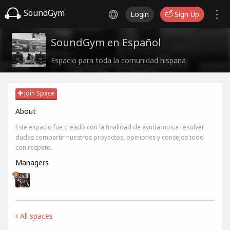
SoundGym
Login
Sign Up
SoundGym en Español
Espacio para toda la comunidad hispana
Join Space
About
Este espacio fue creado con la finalidad de ayudarnos a resolver
dudas compartir nuestros proyectos, opiniones y consejos todo
con respeto.
Managers
All spaces