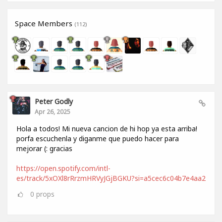
Space Members
(112)
Peter Godly
Apr 26, 2025
Hola a todos! Mi nueva cancion de hi hop ya esta arriba!
porfa escuchenla y diganme que puedo hacer para
mejorar (: gracias
https://open.spotify.com/intl-
es/track/5xOXl8rRrzmHRVyJGjBGKU?si=a5cec6c04b7e4aa2
0
props