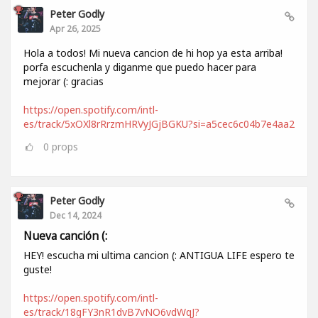
Peter Godly
Apr 26, 2025
Hola a todos! Mi nueva cancion de hi hop ya esta arriba!
porfa escuchenla y diganme que puedo hacer para
mejorar (: gracias
https://open.spotify.com/intl-
es/track/5xOXl8rRrzmHRVyJGjBGKU?si=a5cec6c04b7e4aa2
0
props
Peter Godly
Dec 14, 2024
Nueva canción (:
HEY! escucha mi ultima cancion (: ANTIGUA LIFE espero te
guste!
https://open.spotify.com/intl-
es/track/18gFY3nR1dvB7vNO6vdWqJ?