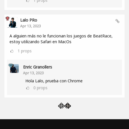
1
props
Lalo PRo
Apr 13, 2023
A alguien más no le funcionan los juegos de BeatRace,
estoy utilizando Safari en MacOs
1
props
Enric Granollers
Apr 13, 2023
Hola Lalo, prueba con Chrome
0
props