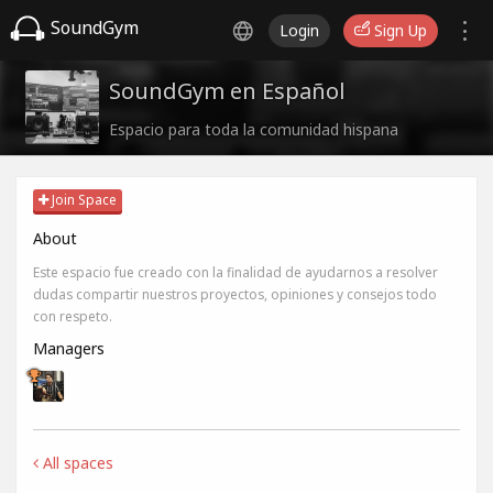
SoundGym
Login
Sign Up
SoundGym en Español
Espacio para toda la comunidad hispana
Join Space
About
Este espacio fue creado con la finalidad de ayudarnos a resolver
dudas compartir nuestros proyectos, opiniones y consejos todo
con respeto.
Managers
All spaces