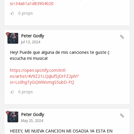
si=34a61a1d83904020
0
props
Peter Godly
Jul 13, 2024
Hey! Puede que alguna de mis canciones te guste (:
escucha mi musica!
https://open.spotify.com/intl-
es/artist/4V9Z21LQqlufSJDrFZ2plV?
si=Ls0hgTyGQWWsmgS5ubD-FQ
0
props
Peter Godly
May 25, 2024
HEEEY, MI NUEVA CANCION MI OSADIA YA ESTA EN