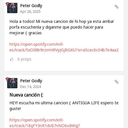
Peter Godly
Apr 26, 2025
Hola a todos! Mi nueva cancion de hi hop ya esta arriba!
porfa escuchenla y diganme que puedo hacer para
mejorar (: gracias
https://open.spotify.com/intl-
es/track/5xOXl8rRrzmHRVyJGjBGKU?si=a5cec6c04b7e4aa2
0
props
Peter Godly
Dec 14, 2024
Nueva canción (:
HEY! escucha mi ultima cancion (: ANTIGUA LIFE espero te
guste!
https://open.spotify.com/intl-
es/track/18gFY3nR1dvB7vNO6vdWqJ?