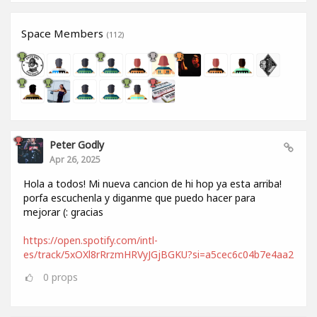
Space Members
(112)
Peter Godly
Apr 26, 2025
Hola a todos! Mi nueva cancion de hi hop ya esta arriba!
porfa escuchenla y diganme que puedo hacer para
mejorar (: gracias
https://open.spotify.com/intl-
es/track/5xOXl8rRrzmHRVyJGjBGKU?si=a5cec6c04b7e4aa2
0
props