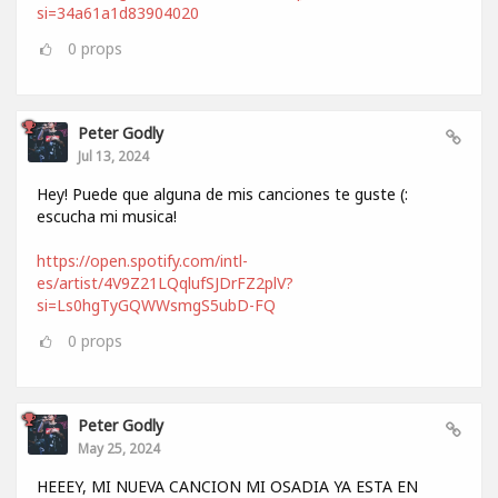
si=34a61a1d83904020
0
props
Peter Godly
Jul 13, 2024
Hey! Puede que alguna de mis canciones te guste (:
escucha mi musica!
https://open.spotify.com/intl-
es/artist/4V9Z21LQqlufSJDrFZ2plV?
si=Ls0hgTyGQWWsmgS5ubD-FQ
0
props
Peter Godly
May 25, 2024
HEEEY, MI NUEVA CANCION MI OSADIA YA ESTA EN