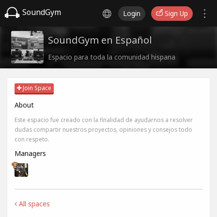
SoundGym
Login
Sign Up
SoundGym en Español
Espacio para toda la comunidad hispana
Join Space
About
Este espacio fue creado con la finalidad de ayudarnos a resolver
dudas compartir nuestros proyectos, opiniones y consejos todo
con respeto.
Managers
All spaces