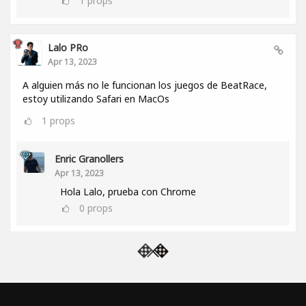
1
props
Lalo PRo
Apr 13, 2023
A alguien más no le funcionan los juegos de BeatRace,
estoy utilizando Safari en MacOs
1
props
Enric Granollers
Apr 13, 2023
Hola Lalo, prueba con Chrome
0
props