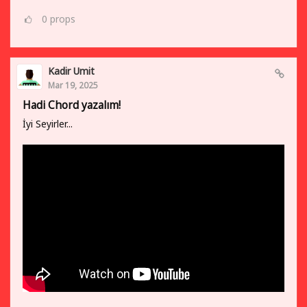
0
props
Kadir Umit
Mar 19, 2025
Hadi Chord yazalım!
İyi Seyirler...