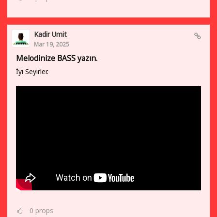
Kadir Umit
Mar 19, 2025
Melodinize BASS yazın.
İyi Seyirler.
0
props