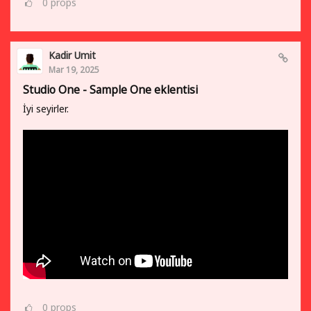
0
props
Kadir Umit
Mar 19, 2025
Studio One - Sample One eklentisi
İyi seyirler.
0
props