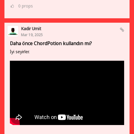
0
props
Kadir Umit
Mar 19, 2025
Daha önce ChordPotion kullandın mı?
İyi seyirler.