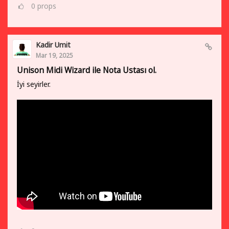
0
props
Kadir Umit
Mar 19, 2025
Unison Midi Wizard ile Nota Ustası ol.
İyi seyirler.