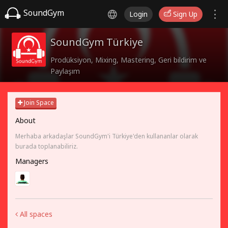
SoundGym
Login
Sign Up
SoundGym Türkiye
Prodüksiyon, Mixing, Mastering, Geri bildirim ve
Paylaşım
Join Space
About
Merhaba arkadaşlar SoundGym'i Türkiye'den kullananlar olarak
burada toplanabiliriz.
Managers
All spaces