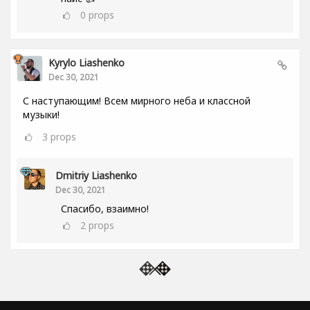
0
props
Kyrylo Liashenko
Dec 30, 2021
С наступающим! Всем мирного неба и классной
музыки!
3
props
Dmitriy Liashenko
Dec 30, 2021
Спасибо, взаимно!
2
props