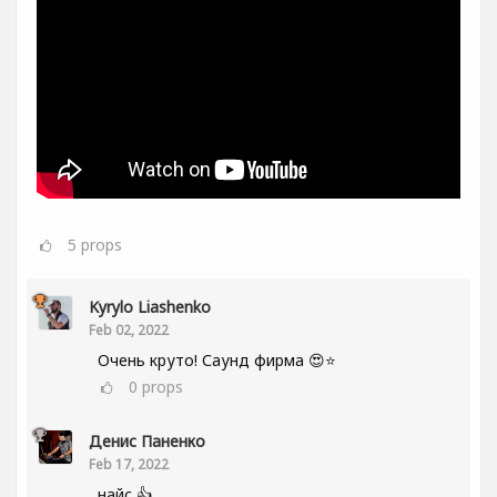
5
props
Kyrylo Liashenko
Feb 02, 2022
Очень круто! Саунд фирма 😍⭐
0
props
Денис Паненко
Feb 17, 2022
найс 👍