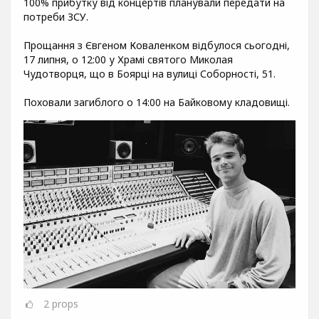
100% прибутку від концертів планували передати на
потреби ЗСУ.
Прощання з Євгеном Коваленком відбулося сьогодні,
17 липня, о 12:00 у Храмі святого Миколая
Чудотворця, що в Боярці на вулиці Соборності, 51.
Поховали загиблого о 14:00 на Байковому кладовищі.
2
props