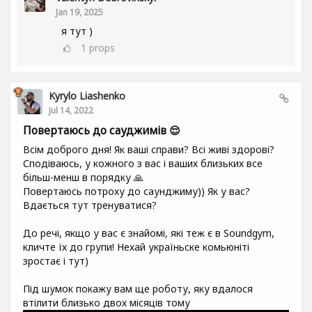
Jan 19, 2025
я тут )
1
props
Kyrylo Liashenko
Jul 14, 2022
Повертаюсь до сауджимів 😌
Всім доброго дня! Як ваші справи? Всі живі здорові?
Сподіваюсь, у кожного з вас і ваших близьких все
більш-менш в порядку 🙏
Повертаюсь потроху до саунджиму)) Як у вас?
Вдається тут тренуватися?
До речі, якщо у вас є знайомі, які теж є в Soundgym,
кличте їх до групи! Нехай україньске комьюніті
зростає і тут)
Під шумок покажу вам ще роботу, яку вдалося
втілити близько двох місяців тому