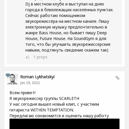
Dj в местном клубе и выступал на днях
города в близлежащих населённых пунктах.
Сейчас работаю помощником
звукорежиссёра на местном канале. Пишу
электронную музыку предпочтительно в
жанре Bass House, но бывает пишу Deep
House, Future House. На SoundGym я для
того, что бы улучшить звукорежиссерские
навыки, подтянуть сведение скажем так)
1
props
Roman Lykhatskyi
Jan 29, 2022
Всем привет!
Я звукорежиссер группы SCARLETH
У нас сегодня вышел новый клип, с участием
гитариста WITHIN TEMPTATION.
Передлагаю ознакомится и оценить нашу работу