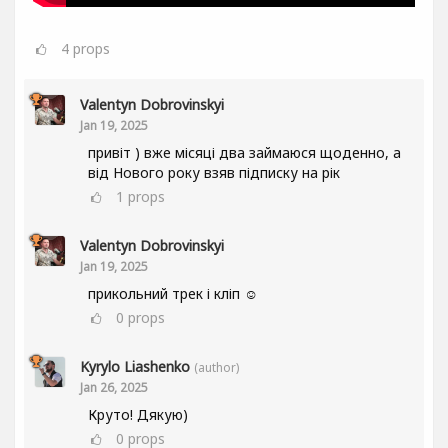
4
props
Valentyn Dobrovinskyi
Jan 19, 2025
привіт ) вже місяці два займаюся щоденно, а
від Нового року взяв підписку на рік
1
props
Valentyn Dobrovinskyi
Jan 19, 2025
прикольний трек і кліп ☺
0
props
Kyrylo Liashenko
(author)
Jan 26, 2025
Круто! Дякую)
0
props