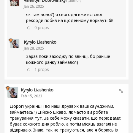
Valentyn Dobrovinskyi
(author)
Jan 26, 2025
як там воно?) я сьогодні вже всі свої
рекорди побив на щоденному воркауті 😁
0
props
Kyrylo Liashenko
Jan 28, 2025
Зараз поки заходжу по звичці, бо раніше
кожного ранку займався)
1
props
Kyrylo Liashenko
Feb 15, 2023
Дорогі українці і всі наші друзі! Як ваші саунджими,
займаєтесь?) Дійсно цікаво, як часто ви робите
тренування тут. За себе можу сказати, що періодами:
буває кожного дня роблю, а потім місяць взагалі не
відкриваю. Знаю, так не тренуються, але я борюсь із