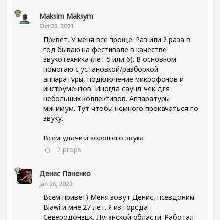
Maksim Maksym
Oct 25, 2021
Привет. У меня все проще. Раз или 2 раза в
год бываю на фестивале в качестве
звукотехника (лет 5 или 6). В основном
помогаю с установкой/разборкой
аппаратуры, подключение микрофонов и
инструментов. Иногда саунд чек для
небольших коллективов. Аппаратуры
минимум. Тут чтобы немного прокачаться по
звуку.
Всем удачи и хорошего звука
2
props
Денис Паненко
Jan 28, 2022
Всем привет) Меня зовут Денис, псевдоним
Blawi и мне 27 лет. Я из города
Северодонецк, Луганской области. Работал