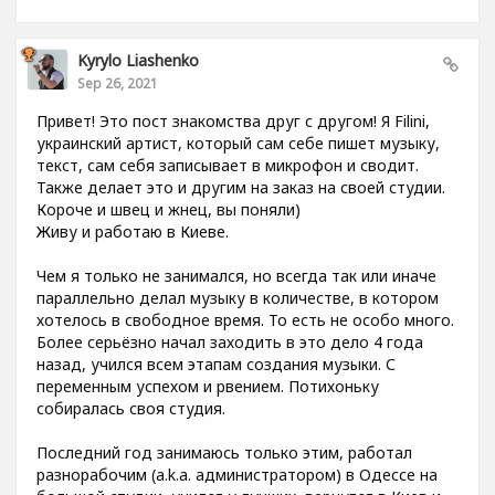
Kyrylo Liashenko
Sep 26, 2021
Привет! Это пост знакомства друг с другом! Я Filini,
украинский артист, который сам себе пишет музыку,
текст, сам себя записывает в микрофон и сводит.
Также делает это и другим на заказ на своей студии.
Короче и швец и жнец, вы поняли)
Живу и работаю в Киеве.
Чем я только не занимался, но всегда так или иначе
параллельно делал музыку в количестве, в котором
хотелось в свободное время. То есть не особо много.
Более серьёзно начал заходить в это дело 4 года
назад, учился всем этапам создания музыки. С
переменным успехом и рвением. Потихоньку
собиралась своя студия.
Последний год занимаюсь только этим, работал
разнорабочим (a.k.a. администратором) в Одессе на