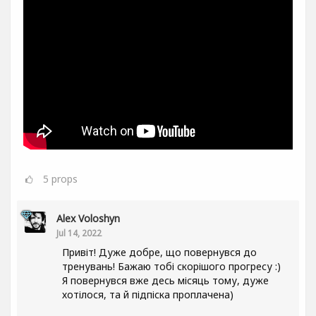
5
props
Alex Voloshyn
Jul 14, 2022
Привіт! Дуже добре, що повернувся до
тренувань! Бажаю тобі скорішого прогресу :)
Я повернувся вже десь місяць тому, дуже
хотілося, та й підпіска проплачена)