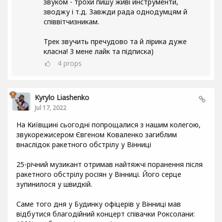
звуком - трохи пишу живі инструменти,
зводжу і т.д. Завжди рада однодумцям й
співвітчизникам.
Трек звучить пречудово та й лірика дуже
класна! З мене лайк та підписка)
4
props
Kyrylo Liashenko
Jul 17, 2022
На Київщині сьогодні попрощалися з нашим колегою,
звукорежисером Євгеном Коваленко загиблим
внаслідок ракетного обстрілу у Вінниці
25-річний музикант отримав найтяжчі поранення після
ракетного обстрілу росіян у Вінниці. Його серце
зупинилося у швидкій.
Саме того дня у Будинку офіцерів у Вінниці мав
відбутися благодійний концерт співачки Роксолани: