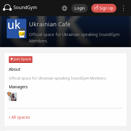
SoundGym
Login
Sign Up
Ukrainian Cafe
Official space for Ukrainian-speaking SoundGym
Members.
Join Space
About
Official space for Ukrainian-speaking SoundGym Members.
Managers
All spaces