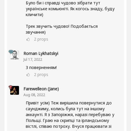
Було би і справді чудово зібрати тут
українське комьюніті. Як когось знаду, буду
кличити)
Трек звучить чудово! Подобається
звучання)
2
props
Roman Lykhatskyi
Jul 17, 2022
З поверненням!
2
props
Farewelleon (Jane)
Aug 08, 2022
Привіт усім) Теж вирішила повернутися до
саунджиму, колись була тут на іншому
аккаунті. Я з Запоріжжя, наразі перебуваю у
Польщі. Граю на скрипці та ірландському
вістлі, співаю потроху. Вчуся працювати зі