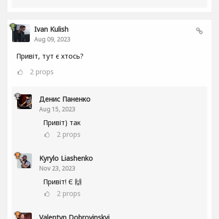
Ivan Kulish
Aug 09, 2023
Привіт, тут є хтось?
2
props
Денис Паненко
Aug 15, 2023
Привіт) так
2
props
Kyrylo Liashenko
Nov 23, 2023
Привіт! Є 🙌
2
props
Valentyn Dobrovinskyi