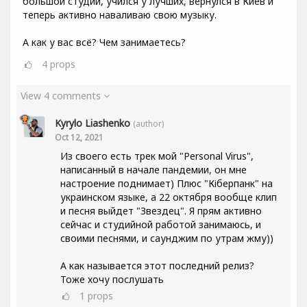
большой студии, учился у лучших, вернулся в Киев и
теперь активно наваливаю свою музыку.
А как у вас всё? Чем занимаетесь?
4
props
View 4 comments
Kyrylo Liashenko
(author)
Oct 12, 2021
Из своего есть трек мой "Personal Virus",
написанный в начале пандемии, он мне
настроение поднимает) Плюс "Кіберпанк" на
украинском языке, а 22 октября вообще клип
и песня выйдет "Звездец". Я прям активно
сейчас и студийной работой занимаюсь, и
своими песнями, и саунджим по утрам жму))
А как называется этот последний релиз?
Тоже хочу послушать
1
props