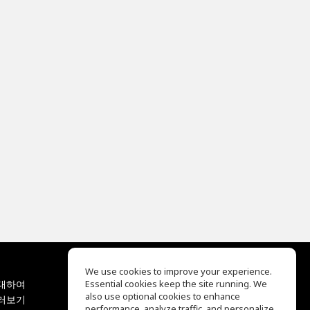
We use cookies to improve your experience.
대하여
Essential cookies keep the site running. We
EQ Ear Training
also use optional cookies to enhance
러보기
Drum Machine
performance, analyze traffic, and personalize