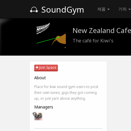
SoundGym
제품
기차
New Zealand Caf
The café for Kiwi's
Join Space
About
Place for kiwi sound gym users to post
their own tunes, gigs they got coming
up, or just yarn about anything.
Managers