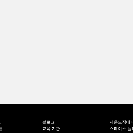
블로그
사운드짐에 
오
교육 기관
스페이스 둘
를