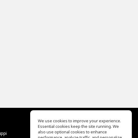
We use cookies to improve your experience.
Essential cookies keep the site running. We
EQ Ear Training
also use optional cookies to enhance
uppi
Drum Machine
performance, analyze traffic, and personalize