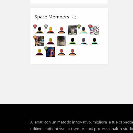
Space Members
(25)
Allenati con un metodo innovativo, migliora le tue capacità
uditive e ottieni risultati sempre più professionali in studi