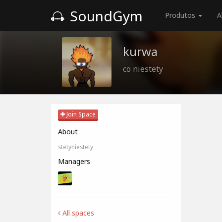
SoundGym
Produtos
A
kurwa
co niestety
Join Space
About
stetyniestety
Managers
All spaces