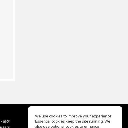
We use cookies to improve your experience.
대하여
Essential cookies keep the site running. We
EQ Ear Training
also use optional cookies to enhance
러보기
Drum Machine