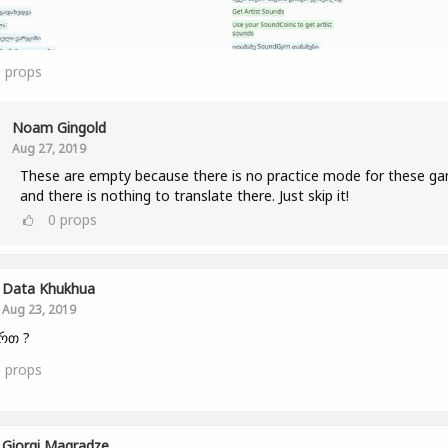
0
props
Noam Gingold
Aug 27, 2019
These are empty because there is no practice mode for these g
and there is nothing to translate there. Just skip it!
0
props
Data Khukhua
Aug 23, 2019
ართ ?
0
props
Giorgi Magradze