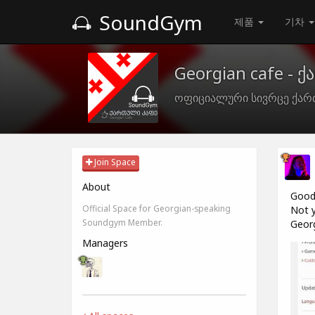
SoundGym
제품
기차
Georgian cafe - 
ოფიციალური სივრცე ქარ
Join Space
About
Good 
Official Space for Georgian-speaking
Not y
Soundgym Member.
Georg
Managers