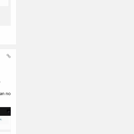
ი
can no