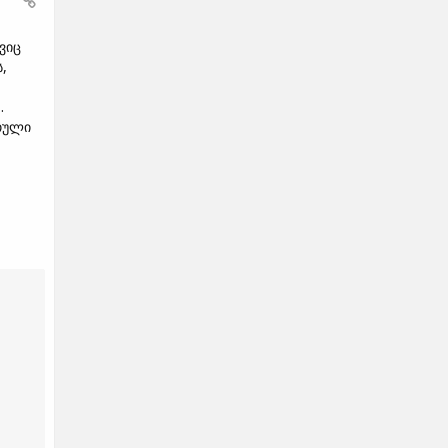
ვიც
,
.
თული