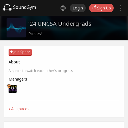
SoundGym
Login
Sign Up
'24 UNCSA Undergrads
Pickles!
Join Space
About
A space to watch each other's progress
Managers
All spaces