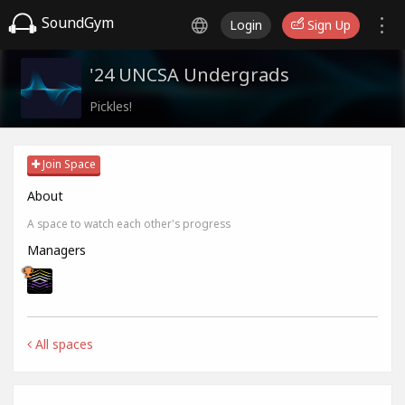
SoundGym
Login
Sign Up
'24 UNCSA Undergrads
Pickles!
Join Space
About
A space to watch each other's progress
Managers
All spaces