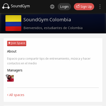
SoundGym
Login
Sign Up
SoundGym Colombia
Bienvenidos, estudiantes de Colombia
Join Space
About
Espacio para compartir tips de entrenamiento, música y hacer
contactos en el medio
Managers
All spaces