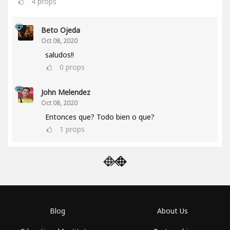
4
props
Beto Ojeda
Oct 08, 2020
saludos!!
0
props
John Melendez
Oct 08, 2020
Entonces que? Todo bien o que?
1
props
Blog
About Us