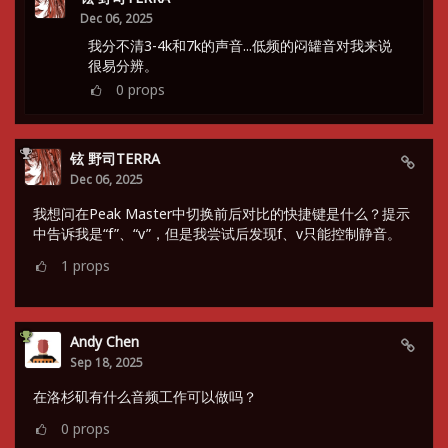
Dec 06, 2025
我分不清3-4k和7k的声音...低频的闷罐音对我来说
很易分辨。
0
props
铉 野司TERRA
Dec 06, 2025
我想问在Peak Master中切换前后对比的快捷键是什么？提示
中告诉我是“f”、“v”，但是我尝试后发现f、v只能控制静音。
1
props
Andy Chen
Sep 18, 2025
在洛杉矶有什么音频工作可以做吗？
0
props