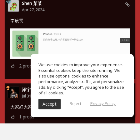
Shen 某某
Apr 27, 2024
👿该罚
We use cookies to improve your experience.
2
props
Essential cookies keep the site running. We
also use optional cookies to enhance
performance, analyze traffic, and personalize
ads. By clicking “Accept”, you agree to the use
泽宇 谭
of all cookies.
Jul 31, 2023
Reject
Privacy Policy
Accept
大家好大家好，小菜鸡来了😇
1
props