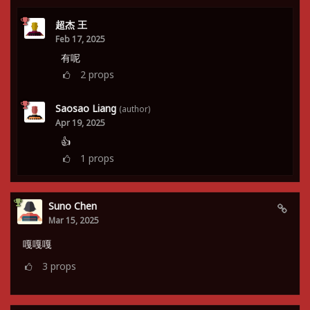
超杰 王
Feb 17, 2025
有呢
2
props
Saosao Liang
(author)
Apr 19, 2025
👍
1
props
Suno Chen
Mar 15, 2025
嘎嘎嘎
3
props