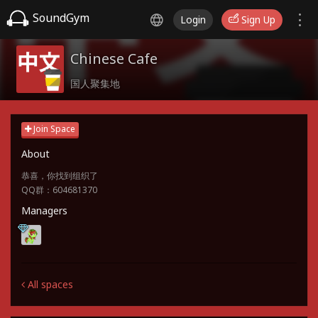
SoundGym
Login
Sign Up
Chinese Cafe
国人聚集地
Join Space
About
恭喜，你找到组织了
QQ群：604681370
Managers
All spaces