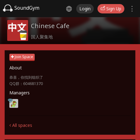
SoundGym
Login
Sign Up
Chinese Cafe
国人聚集地
Join Space
About
恭喜，你找到组织了
QQ群：604681370
Managers
All spaces