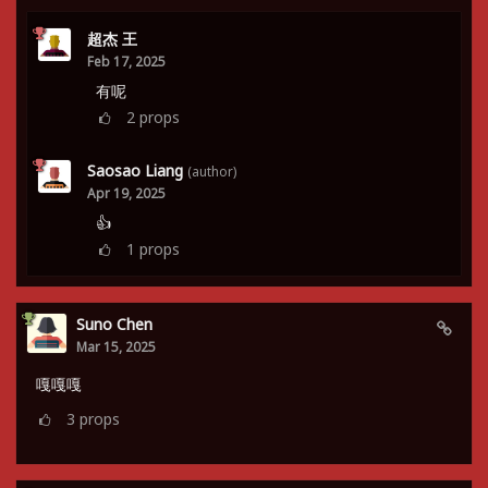
超杰 王
Feb 17, 2025
有呢
2
props
Saosao Liang
(author)
Apr 19, 2025
👍
1
props
Suno Chen
Mar 15, 2025
嘎嘎嘎
3
props