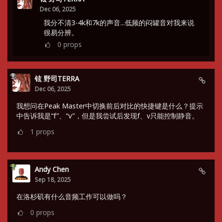
Dec 06, 2025
我分不清3-4k和7k的声音...低频的闷罐音对我来说
很易分辨。
0
props
铉 野司TERRA
Dec 06, 2025
我想问在Peak Master中切换前后对比的快捷键是什么？提示
中告诉我是“f”、“v”，但是我尝试后发现f、v只能控制静音。
1
props
Andy Chen
Sep 18, 2025
在洛杉矶有什么音频工作可以做吗？
0
props