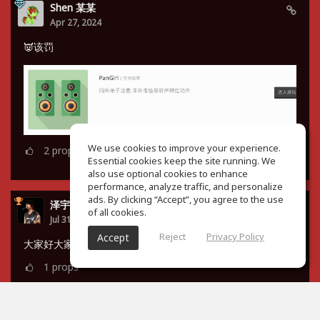
Shen 某某
Apr 27, 2024
👿该罚
We use cookies to improve your experience.
2
props
Essential cookies keep the site running. We
also use optional cookies to enhance
performance, analyze traffic, and personalize
ads. By clicking “Accept”, you agree to the use
泽宇 谭
of all cookies.
Jul 31, 2023
Reject
Privacy Policy
Accept
大家好大家好，小菜鸡来了😇
1
props