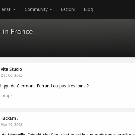
llenati
Community
Lezioni
Blog
 in France
Vita Studio
Dec 06, 2025
 il qqn de Clermont-Ferrand ou pas très loins ?
1
props
TackEm .
Mar 16, 2023
, de Marseille. Désolé Aku Fen, c'est aussi le sud mais pas si proche 