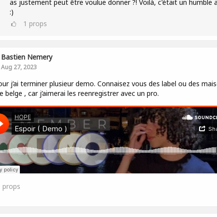
as justement peut être voulue donner ?! Voilà, c'était un humble a
:)
1
props
Bastien Nemery
Aug 27, 2023
ur j’ai terminer plusieur demo. Connaisez vous des label ou des mai
e belge , car j’aimerai les reenregistrer avec un pro.
0
props