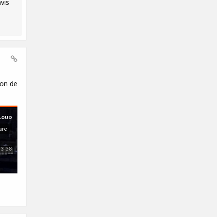
vis
son de