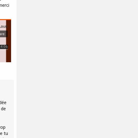
merci
idée
 de
rop
e tu