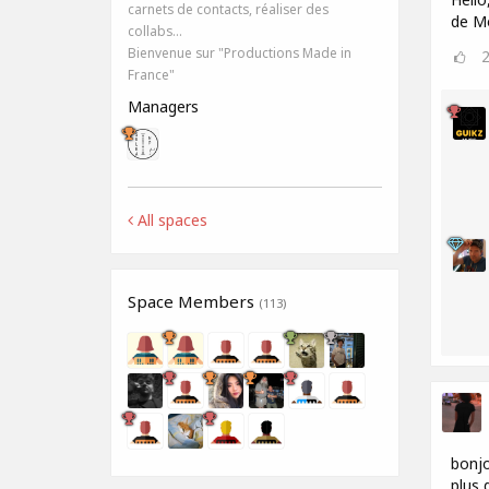
carnets de contacts, réaliser des
de Mo
collabs…
Bienvenue sur "Productions Made in
France"
Managers
All spaces
Space Members
(113)
bonjo
plus 