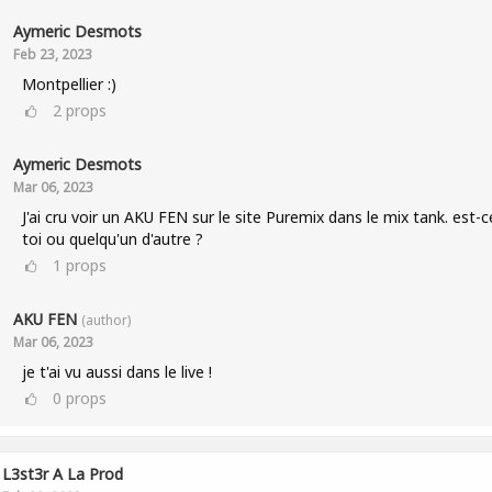
Aymeric Desmots
Feb 23, 2023
Montpellier :)
2
props
Aymeric Desmots
Mar 06, 2023
J'ai cru voir un AKU FEN sur le site Puremix dans le mix tank. est-c
toi ou quelqu'un d'autre ?
1
props
AKU FEN
(author)
Mar 06, 2023
je t'ai vu aussi dans le live !
0
props
L3st3r A La Prod