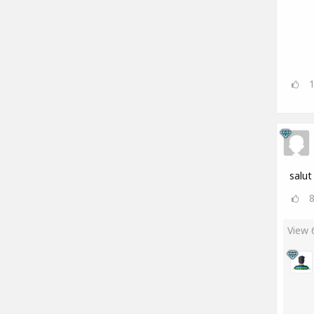
salut
View