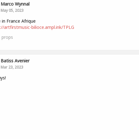
Marco Wynnal
May 05, 2023
in France Afrique
://artfirstmusic-bilioce.ampl.ink/TPLG
0
props
Batiss Avenier
Mar 23, 2023
uys!