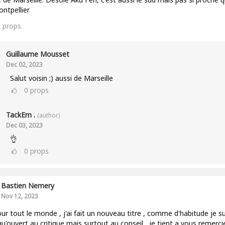
ntpellier
2
props
Guillaume Mousset
Dec 02, 2023
Salut voisin ;) aussi de Marseille
0
props
TackEm .
(author)
Dec 03, 2023
👌
0
props
Bastien Nemery
Nov 12, 2023
ur tout le monde , j'ai fait un nouveau titre , comme d'habitude je su
qu'ouvert au critique mais surtout au conseil , je tient a vous remerci