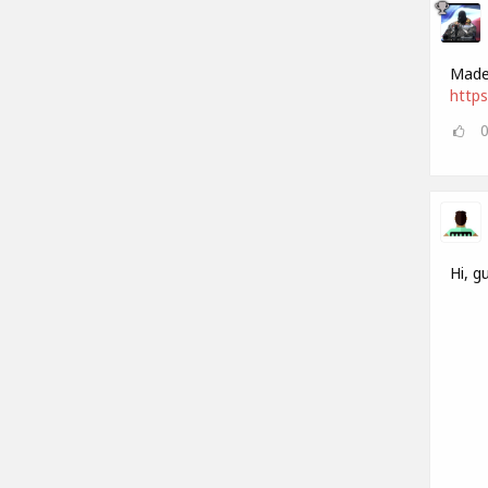
Made 
https
Hi, g