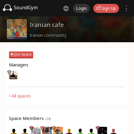
SoundGym
Login
Sign Up
Iranian cafe
Iranian community
Join Space
Managers
All spaces
Space Members
(24)