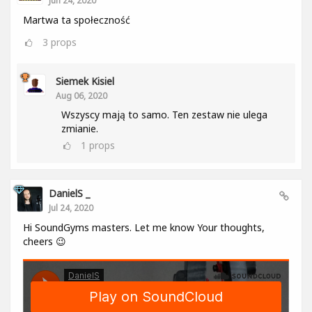
Jun 24, 2020
Martwa ta społeczność
3
props
Siemek Kisiel
Aug 06, 2020
Wszyscy mają to samo. Ten zestaw nie ulega
zmianie.
1
props
DanielS _
Jul 24, 2020
Hi SoundGyms masters. Let me know Your thoughts,
cheers 😉