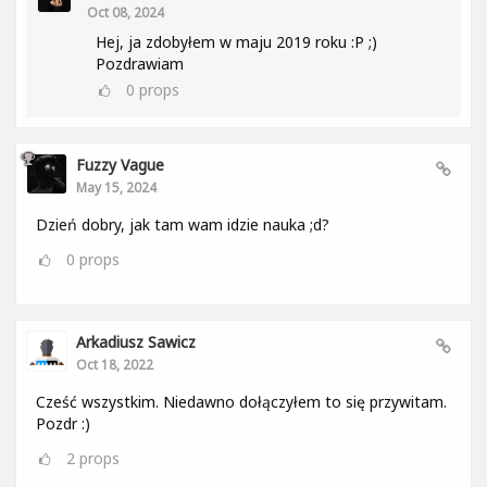
Oct 08, 2024
Hej, ja zdobyłem w maju 2019 roku :P ;)
Pozdrawiam
0
props
Fuzzy Vague
May 15, 2024
Dzień dobry, jak tam wam idzie nauka ;d?
0
props
Arkadiusz Sawicz
Oct 18, 2022
Cześć wszystkim. Niedawno dołączyłem to się przywitam.
Pozdr :)
2
props