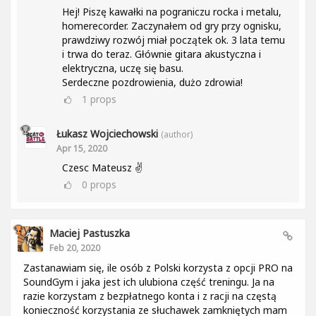
Hej! Piszę kawałki na pograniczu rocka i metalu,
homerecorder. Zaczynałem od gry przy ognisku,
prawdziwy rozwój miał początek ok. 3 lata temu
i trwa do teraz. Głównie gitara akustyczna i
elektryczna, uczę się basu.
Serdeczne pozdrowienia, dużo zdrowia!
1
props
Łukasz Wojciechowski
(author)
Apr 15, 2020
Czesc Mateusz ✌
0
props
Maciej Pastuszka
Feb 20, 2020
Zastanawiam się, ile osób z Polski korzysta z opcji PRO na
SoundGym i jaka jest ich ulubiona część treningu. Ja na
razie korzystam z bezpłatnego konta i z racji na częstą
konieczność korzystania ze słuchawek zamkniętych mam