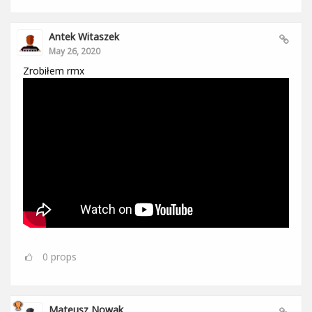
Antek Witaszek
May 26, 2020
Zrobiłem rmx
0
props
Mateusz Nowak