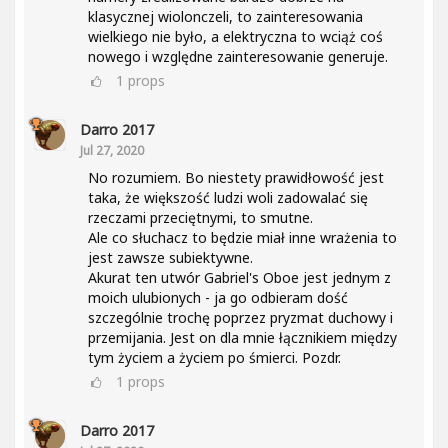
klasycznej wiolonczeli, to zainteresowania
wielkiego nie było, a elektryczna to wciąż coś
nowego i względne zainteresowanie generuje.
1
props
Darro 2017
Jul 27, 2020
No rozumiem. Bo niestety prawidłowość jest
taka, że większość ludzi woli zadowalać się
rzeczami przeciętnymi, to smutne.
Ale co słuchacz to będzie miał inne wrażenia to
jest zawsze subiektywne.
Akurat ten utwór Gabriel's Oboe jest jednym z
moich ulubionych - ja go odbieram dość
szczególnie trochę poprzez pryzmat duchowy i
przemijania. Jest on dla mnie łącznikiem między
tym życiem a życiem po śmierci. Pozdr.
1
props
Darro 2017