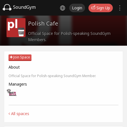
SoundGym
Login
Sign Up
Polish Cafe
Official Space for Polish-speaking SoundGym
Members.
Join Space
About
Official Space for Polish-speaking SoundGym Member.
Managers
All spaces