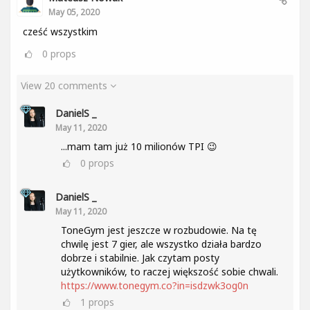
May 05, 2020
cześć wszystkim
0
props
View 20 comments
DanielS _
May 11, 2020
...mam tam już 10 milionów TPI 😉
0
props
DanielS _
May 11, 2020
ToneGym jest jeszcze w rozbudowie. Na tę
chwilę jest 7 gier, ale wszystko działa bardzo
dobrze i stabilnie. Jak czytam posty
użytkowników, to raczej większość sobie chwali.
https://www.tonegym.co?in=isdzwk3og0n
1
props