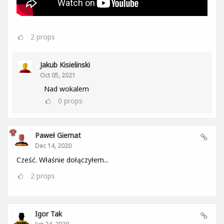
2
props
Jakub Kisielinski
Oct 05, 2021
Nad wokalem
0
props
Paweł Giernat
Dec 14, 2020
Cześć. Właśnie dołączyłem...
2
props
Igor Tak