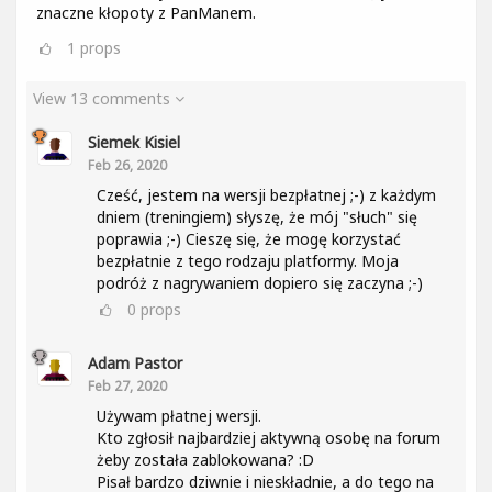
znaczne kłopoty z PanManem.
1
props
View 13 comments
Siemek Kisiel
Feb 26, 2020
Cześć, jestem na wersji bezpłatnej ;-) z każdym
dniem (treningiem) słyszę, że mój "słuch" się
poprawia ;-) Cieszę się, że mogę korzystać
bezpłatnie z tego rodzaju platformy. Moja
podróż z nagrywaniem dopiero się zaczyna ;-)
0
props
Adam Pastor
Feb 27, 2020
Używam płatnej wersji.
Kto zgłosił najbardziej aktywną osobę na forum
żeby została zablokowana? :D
Pisał bardzo dziwnie i nieskładnie, a do tego na