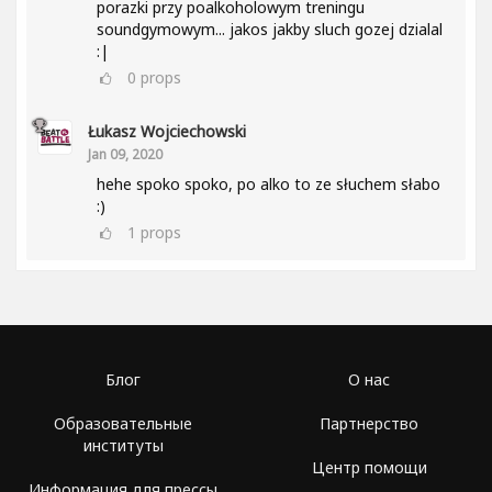
porazki przy poalkoholowym treningu
soundgymowym... jakos jakby sluch gozej dzialal
:|
0
props
Łukasz Wojciechowski
Jan 09, 2020
hehe spoko spoko, po alko to ze słuchem słabo
:)
1
props
Блог
О нас
Образовательные
Партнерство
институты
Центр помощи
Информация для прессы