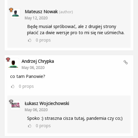
Mateusz Nowak
(author)
May 12, 2020
Będę musiał spróbować, ale z drugiej strony
płacić za dwie wersje pro to mi się nie uśmiecha.
0
props
Andrzej Chrypka
May 06, 2020
co tam Panowie?
0
props
Łukasz Wojciechowski
May 06, 2020
Spoko :) straszna cisza tutaj, pandemia czy co;)
0
props