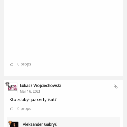
0
props
Łukasz Wojciechowski
Mar 16, 2021
Kto zdobył juz certyfikat?
0
props
Aleksander Gabryś