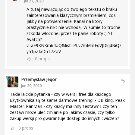
Jul 27, 2020
A tutaj nawiązując do twojego tekstu o braku
zainteresowania klasycznym brzmieniem, coś
jakby na potwierdzenie. Kanał na który
praktycznie nikt nie wchodzi. W sumie to troche
szkoda włożonej przez te panie roboty :) YT
/watch?
v=aE9KNKm64UQ&list=PLv7mMhIEqVJDlgdBiQz
yh1pZfxDhT7ZUV
0
props
Przemysław Jegor
Jun 29, 2020
Takie laickie pytanka - czy w wersji free dla każdego
użytkownika są te same darmowe treningi - DB king, Peak
Master, PanMan - czy każdy ma inny zestaw? I czy ten
zestaw może ulec zmianie po jakimś czasie, czy tylko
zakup wersji pro gwarantuje dostęp do innych ćwiczeń?
0
props