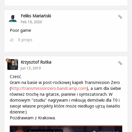
Feliks Mariański
Feb 16, 2020
Poor game
0
props
Krzysztof Rutka
Jun 13, 2019
Cześć.
Gram na basie w post-rockowej kapeli Transmission Zero
(
http://transmissionzero.bandcamp.com
), a sam dla siebie
również trochę na gitarze, pianinie i syntezatorach. W
domowym "studiu" nagrywam i miksuję demówki dla T0 i
swoje własne projekty które może niedługo ujrzą światło
dzienne:)
Pozdrawiam z Krakowa.