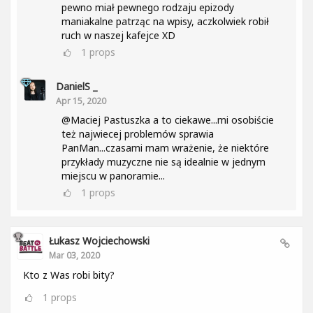
pewno miał pewnego rodzaju epizody
maniakalne patrząc na wpisy, aczkolwiek robił
ruch w naszej kafejce XD
1
props
DanielS _
Apr 15, 2020
@Maciej Pastuszka a to ciekawe...mi osobiście
też najwiecej problemów sprawia
PanMan...czasami mam wrażenie, że niektóre
przykłady muzyczne nie są idealnie w jednym
miejscu w panoramie...
1
props
Łukasz Wojciechowski
Mar 03, 2020
Kto z Was robi bity?
1
props