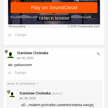
7
props
Stanisław Cholewka
Jan 03, 2020
ale zyebaooem
0
props
View 4 comments
Stanisław Cholewka
(author)
Jan 09, 2020
xD ...miałem potrzebe uzewnetrznienia swojej