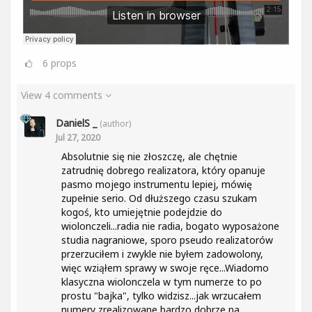
6
props
View 4 comments
DanielS _
(author)
Jul 27, 2020
Absolutnie się nie złoszczę, ale chętnie
zatrudnię dobrego realizatora, który opanuje
pasmo mojego instrumentu lepiej, mówię
zupełnie serio. Od dłuższego czasu szukam
kogoś, kto umiejętnie podejdzie do
wiolonczeli...radia nie radia, bogato wyposażone
studia nagraniowe, sporo pseudo realizatorów
przerzuciłem i zwykle nie byłem zadowolony,
więc wziąłem sprawy w swoje ręce...Wiadomo
klasyczna wiolonczela w tym numerze to po
prostu "bajka", tylko widzisz...jak wrzucałem
numery zrealizowane bardzo dobrze na