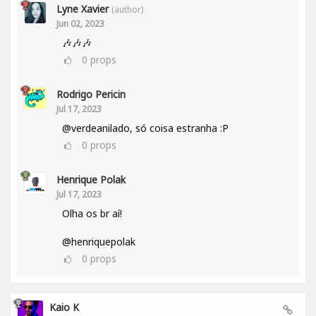
Lyne Xavier
(author)
Jun 02, 2023
🎶🎶🎶
0
props
Rodrigo Pericin
Jul 17, 2023
@verdeanilado, só coisa estranha :P
0
props
Henrique Polak
Jul 17, 2023
Olha os br aí!
@henriquepolak
0
props
Kaio K