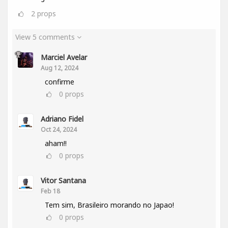
2
props
View 5 comments
Marciel Avelar
Aug 12, 2024
confirme
0
props
Adriano Fidel
Oct 24, 2024
aham!!
0
props
Vitor Santana
Feb 18
Tem sim, Brasileiro morando no Japao!
0
props