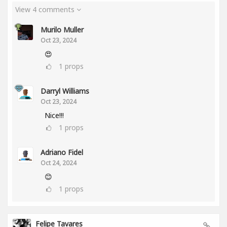
View 4 comments
Murilo Muller
Oct 23, 2024
😍
1
props
Darryl Williams
Oct 23, 2024
Nice!!!
1
props
Adriano Fidel
Oct 24, 2024
😊
1
props
Felipe Tavares