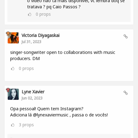
o video não tá mais disponivel, vc lembra doq se
tratava ? pq Caio Passos ?
0
props
Victoria Diyagaskai
Jul 31, 2023
singer-songwriter open to collaborations with music
producers. DM
0
props
Lyne Xavier
Jun 02, 2023
Opa pessoal! Quem tem Instagram?
Adiciona lá @lynexaviermusic , passa o de vocês!
3
props