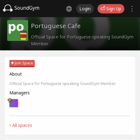
SoundGym
Login
Sign Up
Portuguese Cafe
Official Space for Portuguese-speaking SoundGym
Member.
Join Space
About
Official Space for Portuguese-speaking SoundGym Member.
Managers
All spaces