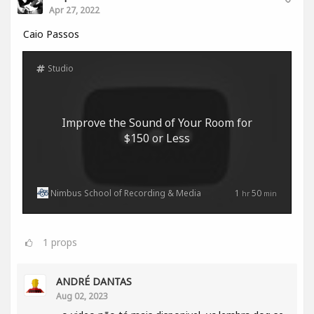
Apr 27, 2022
Caio Passos
Studio
Improve the Sound of Your Room for
$150 or Less
Nimbus School of Recording & Media
1
50
hr
min
1
props
ANDRÉ DANTAS
Aug 02, 2023