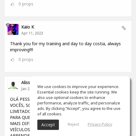
0
props
Kaio K
Apr 11, 2023
Thank you for my training and day to day costia, always
improving!!!!
0
props
Alisson Felipe Fernandes
We use cookies to improve your experience.
Jan 20, 2023
Essential cookies keep the site running. We
also use optional cookies to enhance
OLÁ PESSOAL GOSTARIA DE DIVIDIR UMA DÚVIDA COM
performance, analyze traffic, and personalize
VOCÊS, SOU BRASILEIRO E OS ESTUDOS POR AQUI SÃO
ads. By clicking “Accept”, you agree to the use
LIMITADOS (Para quem não tem dinheiro), AINDA MAIS
of all cookies.
PARA QUEM VIVE NA MARGEM DA SOCIEDADE, FICA
MAIS DIFÍCIL TER OPORTUNIDADES. GRAÇAS A OS
Reject
Privacy Policy
Accept
VEÍCULOS DE COMUNICAÇÃO, CONSEGUIMOS
APRENDER MUITO EM DIVERSAS PLATAFORMAS....